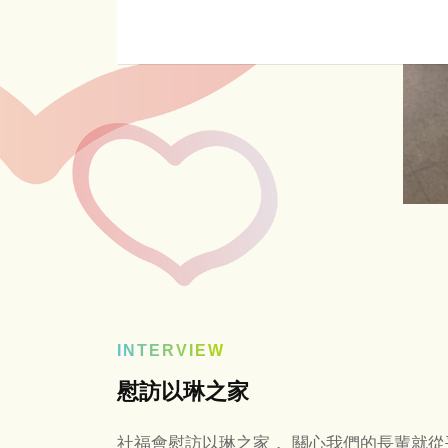
INTERVIEW
慰訪以琳之家
社福會慰訪以琳之家， 關心我們的長輩就