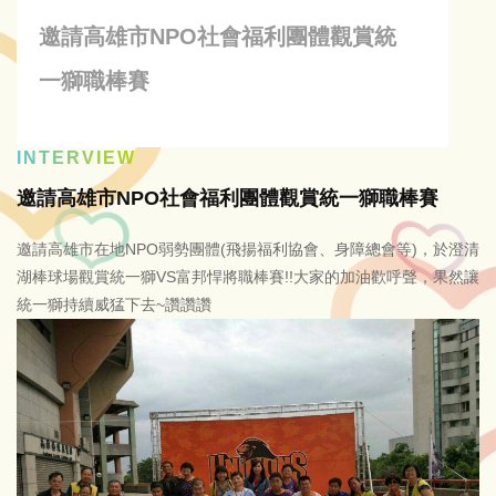
邀請高雄市NPO社會福利團體觀賞統
一獅職棒賽
INTERVIEW
邀請高雄市NPO社會福利團體觀賞統一獅職棒賽
邀請高雄市在地NPO弱勢團體(飛揚福利協會、身障總會等)，於澄清
湖棒球場觀賞統一獅VS富邦悍將職棒賽!!大家的加油歡呼聲，果然讓
統一獅持續威猛下去~讚讚讚