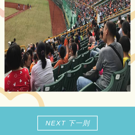
NEXT 下一則