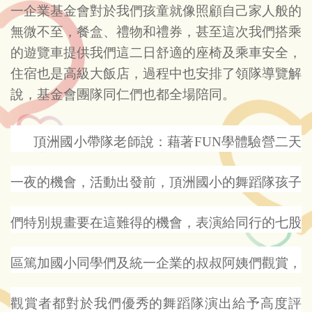
一企業基金會對於我們孩童就像照顧自己家人般的
無微不至，餐盒、禮物和禮券，甚至這次我們搭乘
的遊覽車提供我們這二日舒適的座椅及乘車安全，
住宿也是高級大飯店，過程中也安排了領隊導覽解
說，基金會團隊同仁們也都全場陪同。
頂洲國小帶隊老師說：藉著FUN學體驗營二天
一夜的機會，活動出發前，頂洲國小的舞蹈隊孩子
們特別規畫要在這難得的機會，表演給同行的七股
區篤加國小同學們及統一企業的叔叔阿姨們觀賞，
觀賞者都對於我們優秀的舞蹈隊演出給予高度評