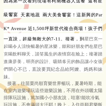
因為第一次看到
現場有柯南機器人送餐
還有星
級饗宴
天素地蔬
兩大美食饗宴！這新興的Par
K* Avenue
近1,500
坪新世代複合商場！
孩子們
一直說，超級無敵大的7-11。接著，到
星巴克一
起喝令人涼快暢暑的星冰樂，能和好朋友們在星巴
克喝飲料聊天，談笑風生的表情寫在臉上；接著踏
進康是美，明亮的設計、吸睛多元的飾品讓小女孩
們開心不已，直說要買紀念品給阿嬤、媽媽和妹
妹。
接著，往苗栗尚順育樂世界暢玩，夏暑時期，能
在室內遊樂場玩這些遊樂設施，不用在外頭曬太陽
排隊玩設施，篤加國小小朋友說，哇塞!能吹冷氣
玩設施，不會滿頭大汗耶！晚上，入住尚順君樂飯