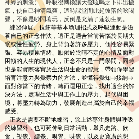
神經的刺激），呼吸後轉換讓大聲吆喝之下排出穢
氣，使自己神清氣爽，這時課堂間此起彼落的吆喝
聲，不像是吵鬧著玩，反倒是充滿了蓬勃生氣。
練習伸展、拉筋等基本瑜珈招式及呼吸運動是滋
養自已的正念作法，這正是適合當前
苦惱於長期失
眠或慢性疲勞、身上背負著許多壓力、個性容易緊
張、容易積累情緒、厭倦於陰晴不定的心情及面對
困頓的人生的現代人，
正念不只是一門學問，同時
也是能實際落實於生活與生命的智慧，帶領你學習
培育注意力與覺察力的方法，並懂得覺知
接納
→
→
面對你當下的情緒，轉而運用正念，找出適合的解
決方法，處理生活中與工作上的壓力、起伏與困
境，將壓力轉為助力，發展創造出屬於自己的幸福
感受。
正念是需要不斷地練習，除上述專注身體與呼吸
的練習外，也可延伸到日常活動，舉凡走路、飲
食，視覺、聽覺、嗅覺、味覺，以及更寬廣的想