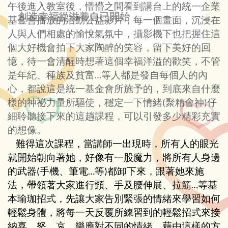
午後進入教室後，懵懵之間看到講台上的統一企業
創造幸福從滋養自已開始
基金會播放的活動公益影片，每一個畫面，沉浸在
人與人們相處的愉悅氣氛中，攝影機下也把握住這
個大好機會拍下大家陶醉的笑容，留下美好的回
憶，待一會清醒時想著這個幸福洋溢的歡笑，不管
是年紀、種族及貧富
等人都是發自每個人的內
…
心，都說這是統一基金會所施予的，到底來自什麼
樣的神祕力量所驅使，穩定一下情緒
聚精會神
仔
(
)
細聆聽接下來的這趟課程，可以引發多少精彩充實
的想像。
難得這次課程，當講師一出現時，所有人的眼光
就開始朝向著她，好像有一股魔力，將所有人身邊
的武器
手機、筆電
等
都卸下來，跟著她來施
(
…
)
法，帶領著大家進行頸、手及腰伸展、拉筋
等基
…
本瑜珈招式，先讓大家告別緊張的情緒來學習如何
輕鬆身體，將每一天反覆所練習到的輕鬆招式來接
納喜、怒、哀、樂應對不同的情緒，藉由這樣的方