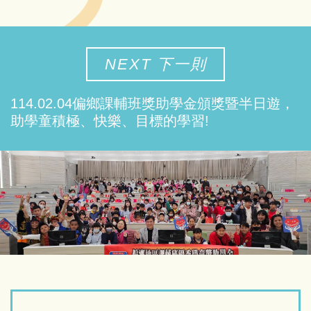
NEXT 下一則
114.02.04偏鄉課輔班獎助學金頒獎暨半日遊，
助學童積極、快樂、目標的學習!