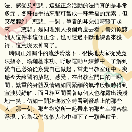
法、感受及慈悲，這些正念活動的法門真的是非常
多元，各種信手拈來都可當成一種幸福的元素，但
突然聽到
「
慈悲
」
一詞，筆者的耳朵頓時豎了起
來，
「
慈悲
」
是同理別人換個角度去看，譬如原諒
別人這件事這個正念，也可透過不斷地練習來獲
得，這意境太神奇了。
時間正如漏斗的流沙滑落下，很快地大家從受魔
法指令、瑜珈基本功、呼吸運動互練聲中，了解到
愛自已必須從察覺自已做起，當走出教室途中，突
感今天練習的放鬆、感受，在出教室門口的一瞬
間，繁重的身體及情緒如同緊繃的氣球般頓時得到
宣洩與紓解，而且相互間看著每個人也都露出淺淺
地一笑，仿如一開始進教室時看到螢幕上的那些
人、那一刻、那些歡樂所一起帶來的那些幸福容貌
浮現，它為我們每個人心中種下了一顆善種子。