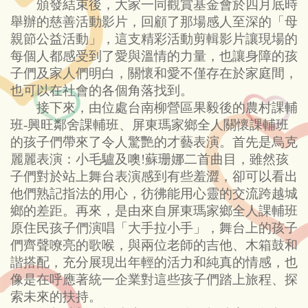
頒發結束後，大家一同觀賞基金會於四月底時
舉辦的慈善活動影片，回顧了那場感人至深的「母
親節公益活動」，這支精彩活動剪輯影片讓現場的
每個人都感受到了愛與溫情的力量，也讓身障的孩
子們及家人們明白，關懷和愛不僅存在於家庭間，
也可以在社會的各個角落找到。
接下來，由位處台南柳營區果毅後的農村課輔
班-興旺鄰舍課輔班、屏東瑪家鄉全人關懷課輔班
的孩子們帶來了令人驚艷的才藝表演。首先是烏克
麗麗表演：小毛驢及噢!蘇珊娜二首曲目，雖然孩
子們對於站上舞台表演感到有些羞澀，卻可以看出
他們熟記指法的用心，彷彿能用心靈的交流跨越城
鄉的差距。再來，是由來自屏東瑪家鄉全人課輔班
原住民孩子們演唱「大手拉小手」，舞台上的孩子
們齊聲嘹亮的歌喉，與兩位老師的吉他、木箱鼓和
諧搭配，充分展現出年輕的活力和純真的情感，也
像是在呼應著統一企業對這些孩子們踏上旅程、探
索未來的扶持。