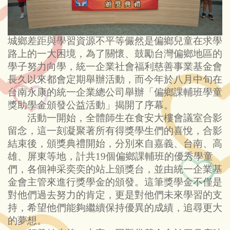
城鄉差距與學習資源不平等儼然是偏鄉兒童在求學
路上的一大困境，為了關懷、鼓勵台灣偏鄉地區的
學子努力向學，統一企業社會福利慈善事業基金會
長久以來都會定期舉辦活動，而今年於八月中旬在
台南永康的統一企業總公司舉辦「偏鄉課輔班學童
獎助學金頒發公益活動」揭開了序幕。
活動一開始，全體師生在食安大樓會議室合影
留念，這一刻凝聚著所有得獎學生們的喜悅，合影
結束後，頒獎典禮開始，分別來自嘉義、台南、高
雄、屏東等地，計共19個偏鄉課輔班的優秀學童
們，各個神采奕奕的站上頒獎台，並由統一企業基
金會主管來進行獎學金的頒發。這筆獎學金不僅是
對他們過去努力的肯定，更是對他們未來學習的支
持，希望他們能夠繼續保持優異的成績，追尋更大
的夢想。