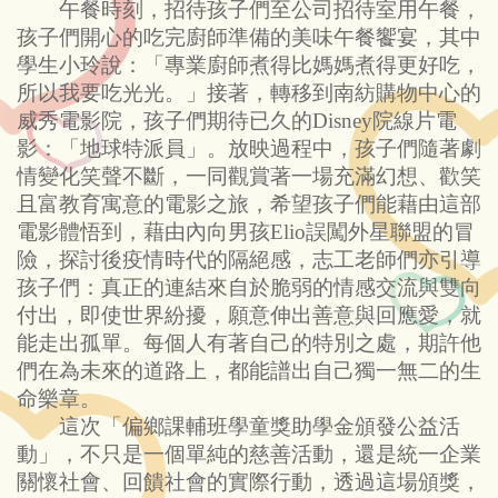
午餐時刻，招待孩子們至公司招待室用午餐，
孩子們開心的吃完廚師準備的美味午餐饗宴，其中
學生小玲說
：
「專業廚師煮得比媽媽煮得更好吃，
所以我要吃光光。」接著，轉移到南紡購物中心的
威秀電影院，孩子們期待已久的Disney院線片電
影：「地球特派員」。放映過程中，孩子們隨著劇
情變化笑聲不斷，一同觀賞著一場充滿幻想、歡笑
且富教育寓意的電影之旅，希望孩子們能藉由這部
電影體悟到，
藉由內向男孩Elio誤闖外星聯盟的冒
險，探討後疫情時代的隔絕感，志工老師們亦引導
孩子們：真正的連結來自於脆弱的情感交流與雙向
付出，即使世界紛擾，願意伸出善意與回應愛，就
能走出孤單。
每個人有著自己的特別之處，期許他
們在為未來的道路上，都能譜出自己獨一無二的生
命樂章。
這次「偏鄉課輔班學童獎助學金頒發公益活
動」，不只是一個單純的慈善活動，還是統一企業
關懷社會、回饋社會的實際行動，透過這場頒獎，