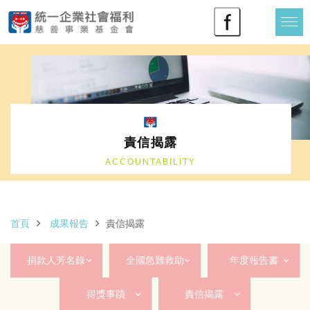
責信揭露
ACCOUNTABILITY
首頁
成果報告
責信揭露
捐款人芳名錄
全國急難救助
年度報告書
得獎事蹟
責信揭露