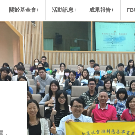
關於基金會+
活動訊息+
成果報告+
F
捐款人芳名錄
最新活動
宗旨及目的
公益活動
全國急難家庭
經費來源
濟急
年
組
擇，