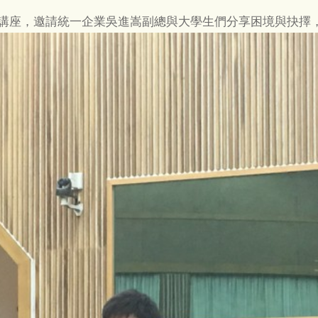
g校園講座，邀請統一企業吳進嵩副總與大學生們分享困境與抉擇