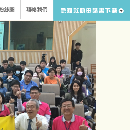
B粉絲團
聯絡我們
度報告書
織架構
身障養老
得獎事蹟
困學育幼
責信揭露